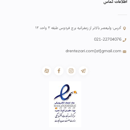
اطلاعات تماس
آدرس: ولیعصر بالاتر از زعفرانیه برج فردوس طبقه ۲ واحد ۱۲
021-22704076
drentezari.com[at]gmail.com