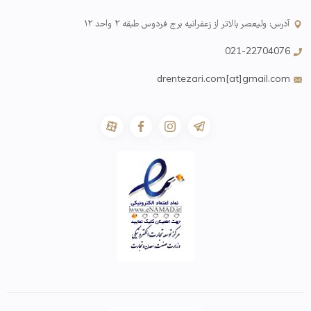
آدرس: ولیعصر بالاتر از زعفرانیه برج فردوس طبقه ۲ واحد ۱۲
021-22704076
drentezari.com[at]gmail.com