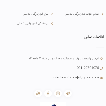
علائم خوب شدن زگیل تناسلی
لیزر کردن زگیل تناسلی
ریشه کن شدن زگیل تناسلی
اطلاعات تماس
آدرس: ولیعصر بالاتر از زعفرانیه برج فردوس طبقه ۲ واحد ۱۲
021-22704076
drentezari.com[at]gmail.com