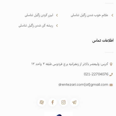
علائم خوب شدن زگیل تناسلی
لیزر کردن زگیل تناسلی
ریشه کن شدن زگیل تناسلی
اطلاعات تماس
آدرس: ولیعصر بالاتر از زعفرانیه برج فردوس طبقه ۲ واحد ۱۲
021-22704076
drentezari.com[at]gmail.com