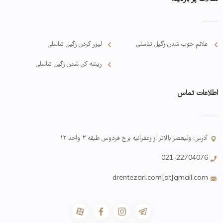
علائم خوب شدن زگیل تناسلی
لیزر کردن زگیل تناسلی
ریشه کن شدن زگیل تناسلی
اطلاعات تماس
آدرس: ولیعصر بالاتر از زعفرانیه برج فردوس طبقه ۲ واحد ۱۲
021-22704076
drentezari.com[at]gmail.com