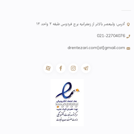
آدرس: ولیعصر بالاتر از زعفرانیه برج فردوس طبقه ۲ واحد ۱۲
021-22704076
drentezari.com[at]gmail.com